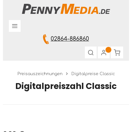
Zum Hauptinhalt springen
02864-886860
Warenk
Preisauszeichnungen
Digitalpreise Classic
Digitalpreiszahl Classic
Bildergalerie überspringen