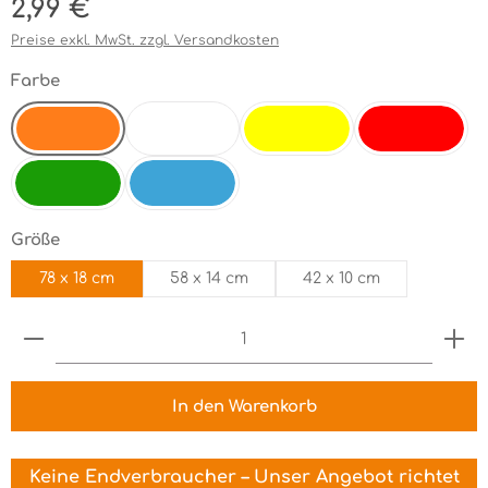
Regulärer Preis:
2,99 €
Preise exkl. MwSt. zzgl. Versandkosten
auswählen
Farbe
orange
weiß
gelb
rot
electricgreen
electricblue
auswählen
Größe
78 x 18 cm
58 x 14 cm
42 x 10 cm
Produkt Anzahl: Gib den gewünschten Wert ein 
In den Warenkorb
Keine Endverbraucher – Unser Angebot richtet