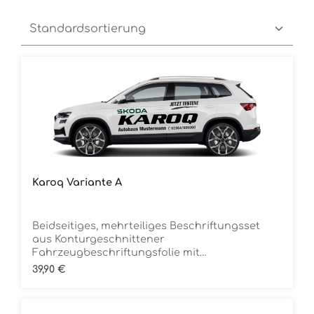
Karoq Variante A
Beidseitiges, mehrteiliges Beschriftungsset
aus Konturgeschnittener
Fahrzeugbeschriftungsfolie mit
ÜbertragungstapeDie Folie ist Rückstandsfrei
Regulärer Preis:
39,90 €
entfernbar