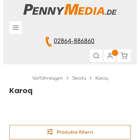
Zum Hauptinhalt springen
02864-886860
Warenk
Vorführwagen
Skoda
Karoq
Karoq
Produkte filtern