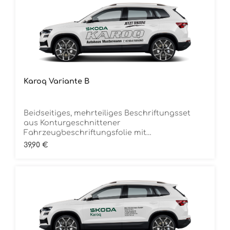
Karoq Variante B
Beidseitiges, mehrteiliges Beschriftungsset
aus Konturgeschnittener
Fahrzeugbeschriftungsfolie mit
ÜbertragungstapeDie Folie ist Rückstandsfrei
Regulärer Preis:
39,90 €
entfernbar