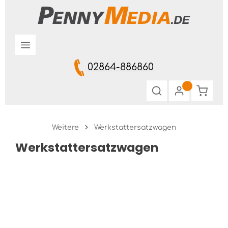
Zum Hauptinhalt springen
02864-886860
Warenk
Weitere
Werkstattersatzwagen
Werkstattersatzwagen