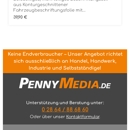
aus Konturgeschnittener
Fahrzeugbeschriftungsfolie mit
ÜbertragungstapeDie Folie ist Rückstandsfrei
Regulärer Preis:
39,90 €
entfernbar
Keine Endverbraucher – Unser Angebot richtet
sich ausschließlich an Handel, Handwerk,
Industrie und Selbstständige!
Unterstützung und Beratung unter:
0 28 64 / 88 68 60
Oder über unser
Kontaktformular
.