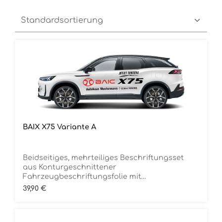
BAIX X75 Variante A
Beidseitiges, mehrteiliges Beschriftungsset
aus Konturgeschnittener
Fahrzeugbeschriftungsfolie mit
ÜbertragungstapeDie Folie ist Rückstandsfrei
Regulärer Preis:
39,90 €
entfernbar