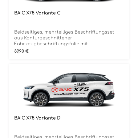
BAIC X75 Variante C
Beidseitiges, mehrteiliges Beschriftungsset
aus Konturgeschnittener
Fahrzeugbeschriftungsfolie mit
ÜbertragungstapeDie Folie ist Rückstandsfrei
Regulärer Preis:
39,90 €
entfernbar
BAIC X75 Variante D
Beidseitiges, mehrteiliges Beschriftungsset