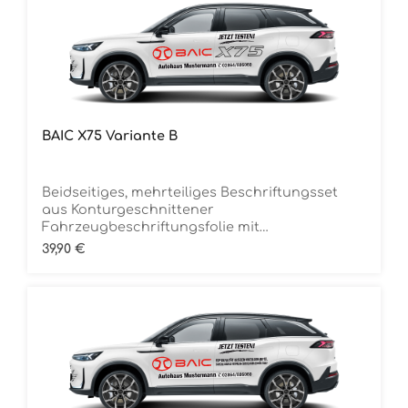
BAIC X75 Variante B
Beidseitiges, mehrteiliges Beschriftungsset
aus Konturgeschnittener
Fahrzeugbeschriftungsfolie mit
ÜbertragungstapeDie Folie ist Rückstandsfrei
Regulärer Preis:
39,90 €
entfernbar