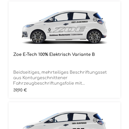
Zoe E-Tech 100% Elektrisch Variante B
Beidseitiges, mehrteiliges Beschriftungsset
aus Konturgeschnittener
Fahrzeugbeschriftungsfolie mit
ÜbertragungstapeDie Folie ist Rückstandsfrei
Regulärer Preis:
39,90 €
entfernbar