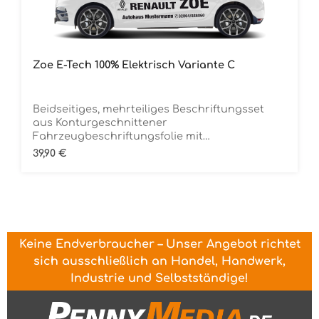
Zoe E-Tech 100% Elektrisch Variante C
Beidseitiges, mehrteiliges Beschriftungsset
aus Konturgeschnittener
Fahrzeugbeschriftungsfolie mit
ÜbertragungstapeDie Folie ist Rückstandsfrei
Regulärer Preis:
39,90 €
entfernbar
Keine Endverbraucher – Unser Angebot richtet
sich ausschließlich an Handel, Handwerk,
Industrie und Selbstständige!