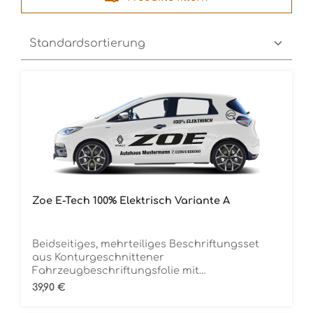
Zoe E-Tech 100% Elektrisch Variante A
Beidseitiges, mehrteiliges Beschriftungsset
aus Konturgeschnittener
Fahrzeugbeschriftungsfolie mit
ÜbertragungstapeDie Folie ist Rückstandsfrei
Regulärer Preis:
39,90 €
entfernbar