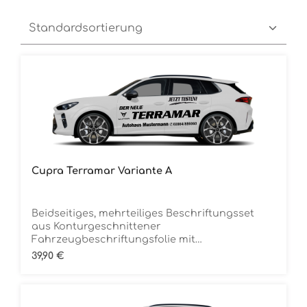
Cupra Terramar Variante A
Beidseitiges, mehrteiliges Beschriftungsset
aus Konturgeschnittener
Fahrzeugbeschriftungsfolie mit
ÜbertragungstapeDie Folie ist Rückstandsfrei
Regulärer Preis:
39,90 €
entfernbar