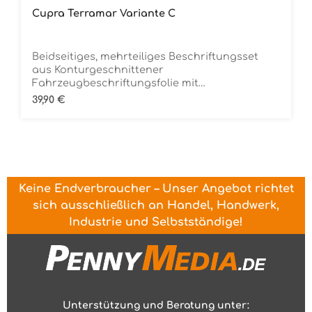
Cupra Terramar Variante C
Beidseitiges, mehrteiliges Beschriftungsset
aus Konturgeschnittener
Fahrzeugbeschriftungsfolie mit
ÜbertragungstapeDie Folie ist Rückstandsfrei
Regulärer Preis:
39,90 €
entfernbar
Keine Endverbraucher – Unser Angebot richtet
sich ausschließlich an Handel, Handwerk,
Industrie und Selbstständige!
Unterstützung und Beratung unter: