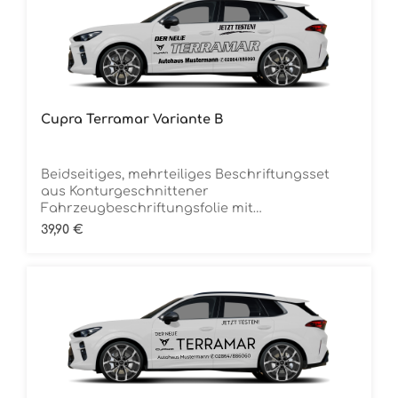
Cupra Terramar Variante B
Beidseitiges, mehrteiliges Beschriftungsset
aus Konturgeschnittener
Fahrzeugbeschriftungsfolie mit
ÜbertragungstapeDie Folie ist Rückstandsfrei
Regulärer Preis:
39,90 €
entfernbar