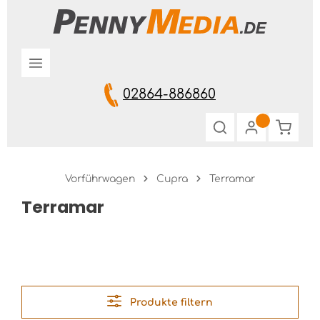
Zum Hauptinhalt springen
02864-886860
Warenk
Vorführwagen
Cupra
Terramar
Terramar
Produkte filtern