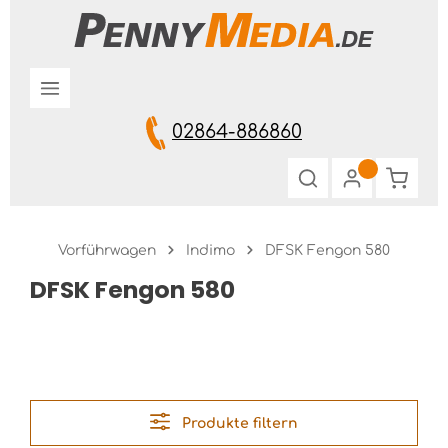
Zum Hauptinhalt springen
02864-886860
Warenk
Vorführwagen
Indimo
DFSK Fengon 580
DFSK Fengon 580
Produkte filtern