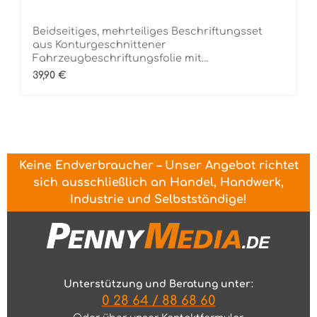
Beidseitiges, mehrteiliges Beschriftungsset
aus Konturgeschnittener
Fahrzeugbeschriftungsfolie mit
ÜbertragungstapeDie Folie ist Rückstandsfrei
Regulärer Preis:
39,90 €
entfernbar
Keine Endverbraucher – Unser Angebot richtet
sich ausschließlich an Handel, Handwerk,
Industrie und Selbstständige!
Unterstützung und Beratung unter:
0 28 64 / 88 68 60