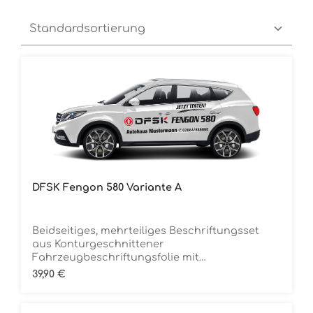
DFSK Fengon 580 Variante A
Beidseitiges, mehrteiliges Beschriftungsset
aus Konturgeschnittener
Fahrzeugbeschriftungsfolie mit
ÜbertragungstapeDie Folie ist Rückstandsfrei
Regulärer Preis:
39,90 €
entfernbar