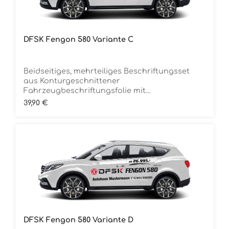
DFSK Fengon 580 Variante C
Beidseitiges, mehrteiliges Beschriftungsset
aus Konturgeschnittener
Fahrzeugbeschriftungsfolie mit
ÜbertragungstapeDie Folie ist Rückstandsfrei
Regulärer Preis:
39,90 €
entfernbar
DFSK Fengon 580 Variante D