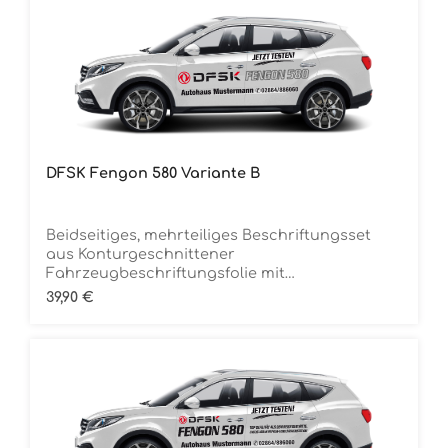
DFSK Fengon 580 Variante B
Beidseitiges, mehrteiliges Beschriftungsset
aus Konturgeschnittener
Fahrzeugbeschriftungsfolie mit
ÜbertragungstapeDie Folie ist Rückstandsfrei
Regulärer Preis:
39,90 €
entfernbar