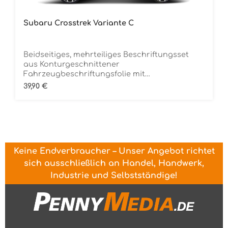
Subaru Crosstrek Variante C
Beidseitiges, mehrteiliges Beschriftungsset
aus Konturgeschnittener
Fahrzeugbeschriftungsfolie mit
ÜbertragungstapeDie Folie ist Rückstandsfrei
Regulärer Preis:
39,90 €
entfernbar
Keine Endverbraucher – Unser Angebot richtet
sich ausschließlich an Handel, Handwerk,
Industrie und Selbstständige!