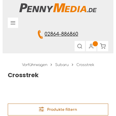
Zum Hauptinhalt springen
02864-886860
Warenk
Vorführwagen
Subaru
Crosstrek
Crosstrek
Produkte filtern