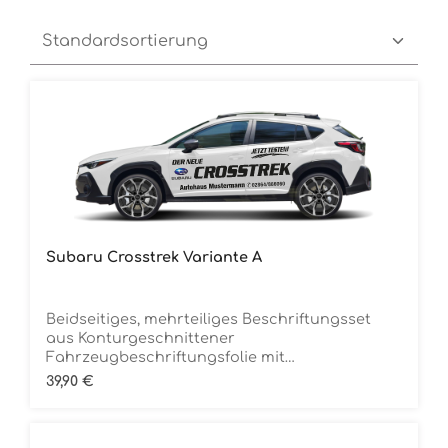
Subaru Crosstrek Variante A
Beidseitiges, mehrteiliges Beschriftungsset
aus Konturgeschnittener
Fahrzeugbeschriftungsfolie mit
ÜbertragungstapeDie Folie ist Rückstandsfrei
Regulärer Preis:
39,90 €
entfernbar