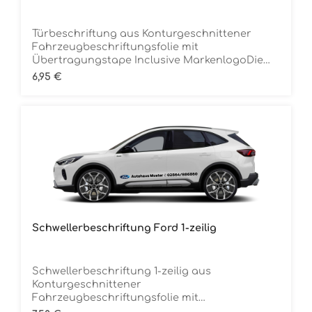
Türbeschriftung aus Konturgeschnittener
Fahrzeugbeschriftungsfolie mit
Übertragungstape Inclusive MarkenlogoDie
Folie ist Rückstandsfrei entfernbar Ca. 70 cm
Regulärer Preis:
6,95 €
breitMindestbestellmenge 12 Stück (für 6
Fahrzeuge) je Folienfarbe
Schwellerbeschriftung Ford 1-zeilig
Schwellerbeschriftung 1-zeilig aus
Konturgeschnittener
Fahrzeugbeschriftungsfolie mit
Übertragungstape Inclusive MarkenlogoDie