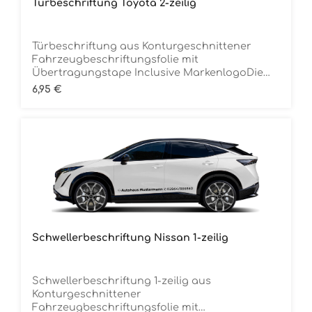
Türbeschriftung Toyota 2-zeilig
Türbeschriftung aus Konturgeschnittener
Fahrzeugbeschriftungsfolie mit
Übertragungstape Inclusive MarkenlogoDie
Folie ist Rückstandsfrei entfernbar Ca. 70 cm
Regulärer Preis:
6,95 €
breitMindestbestellmenge 12 Stück (für 6
Fahrzeuge) je Folienfarbe
Schwellerbeschriftung Nissan 1-zeilig
Schwellerbeschriftung 1-zeilig aus
Konturgeschnittener
Fahrzeugbeschriftungsfolie mit