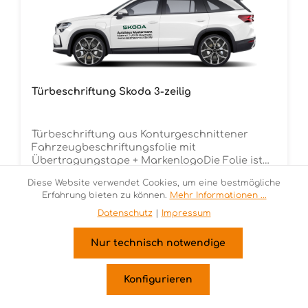
Türbeschriftung Skoda 3-zeilig
Türbeschriftung aus Konturgeschnittener
Fahrzeugbeschriftungsfolie mit
Übertragungstape + MarkenlogoDie Folie ist
Rückstandsfrei entfernbar Ca. 70 cm
Regulärer Preis:
7,95 €
Diese Website verwendet Cookies, um eine bestmögliche
breitMindestbestellmenge 12 Stück (für 6
Erfahrung bieten zu können.
Mehr Informationen ...
Fahrzeuge) je Folienfarbe
Datenschutz
|
Impressum
Nur technisch notwendige
Konfigurieren