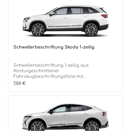
Schwellerbeschriftung Skoda 1-zeilig
Schwellerbeschriftung 1-zeilig aus
Konturgeschnittener
Fahrzeugbeschriftungsfolie mit
Übertragungstape Inclusive MarkenlogoDie
Regulärer Preis:
7,50 €
Folie ist Rückstandsfrei entfernbar Ca. 150 cm
breitMindestbestellmenge 12 Stück (für 6
Fahrzeuge) je Folienfarbe