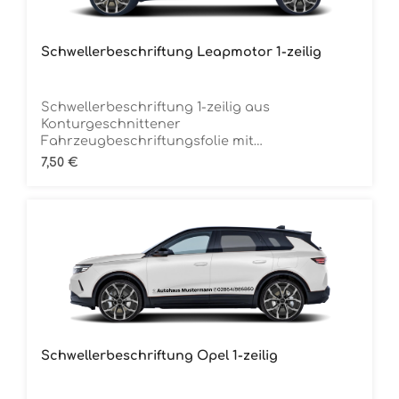
Schwellerbeschriftung Leapmotor 1-zeilig
Schwellerbeschriftung 1-zeilig aus
Konturgeschnittener
Fahrzeugbeschriftungsfolie mit
Übertragungstape Inclusive MarkenlogoDie
Regulärer Preis:
7,50 €
Folie ist Rückstandsfrei entfernbar Ca. 150 cm
breitMindestbestellmenge 12 Stück (für 6
Fahrzeuge) je Folienfarbe
Schwellerbeschriftung Opel 1-zeilig