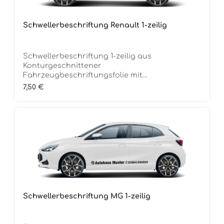
Schwellerbeschriftung Renault 1-zeilig
Schwellerbeschriftung 1-zeilig aus
Konturgeschnittener
Fahrzeugbeschriftungsfolie mit
Übertragungstape Inclusive MarkenlogoDie
Regulärer Preis:
7,50 €
Folie ist Rückstandsfrei entfernbar Ca. 150 cm
breitMindestbestellmenge 12 Stück (für 6
Fahrzeuge) je Folienfarbe
Schwellerbeschriftung MG 1-zeilig