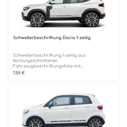
Schwellerbeschriftung Dacia 1-zeilig
Schwellerbeschriftung 1-zeilig aus
Konturgeschnittener
Fahrzeugbeschriftungsfolie mit
Übertragungstape Inclusive MarkenlogoDie
Regulärer Preis:
7,50 €
Folie ist Rückstandsfrei entfernbar Ca. 150 cm
breitMindestbestellmenge 12 Stück (für 6
Fahrzeuge) je Folienfarbe