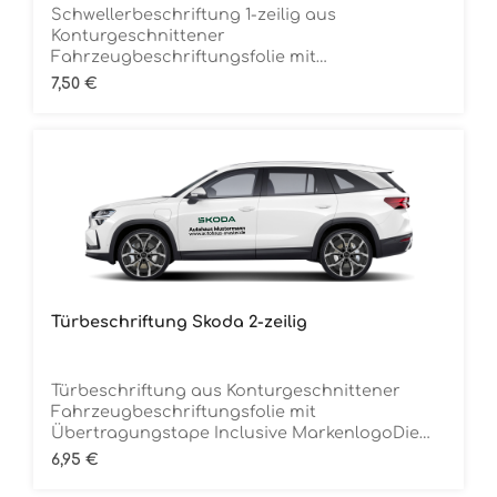
Schwellerbeschriftung 1-zeilig aus
Konturgeschnittener
Fahrzeugbeschriftungsfolie mit
Übertragungstape Inclusive MarkenlogoDie
Regulärer Preis:
7,50 €
Folie ist Rückstandsfrei entfernbar Ca. 150 cm
breitMindestbestellmenge 12 Stück (für 6
Fahrzeuge) je Folienfarbe
Türbeschriftung Skoda 2-zeilig
Türbeschriftung aus Konturgeschnittener
Fahrzeugbeschriftungsfolie mit
Übertragungstape Inclusive MarkenlogoDie
Folie ist Rückstandsfrei entfernbar Ca. 70 cm
Regulärer Preis:
6,95 €
breitMindestbestellmenge 12 Stück (für 6
Fahrzeuge) je Folienfarbe