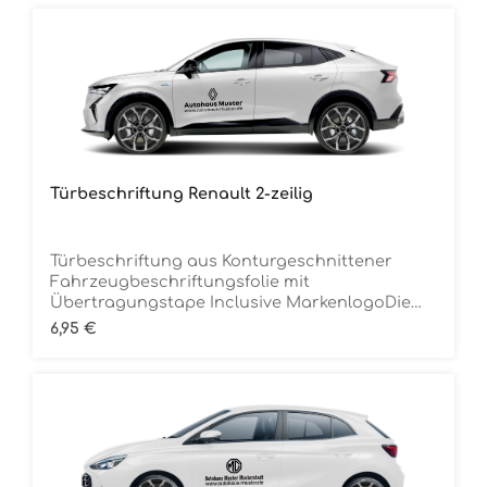
Türbeschriftung Renault 2-zeilig
Türbeschriftung aus Konturgeschnittener
Fahrzeugbeschriftungsfolie mit
Übertragungstape Inclusive MarkenlogoDie
Folie ist Rückstandsfrei entfernbar Ca. 70 cm
Regulärer Preis:
6,95 €
breitMindestbestellmenge 12 Stück (für 6
Fahrzeuge) je Folienfarbe