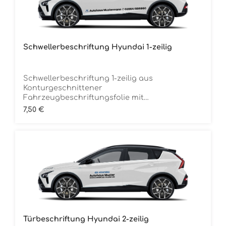
Schwellerbeschriftung Hyundai 1-zeilig
Schwellerbeschriftung 1-zeilig aus
Konturgeschnittener
Fahrzeugbeschriftungsfolie mit
Übertragungstape Inclusive MarkenlogoDie
Regulärer Preis:
7,50 €
Folie ist Rückstandsfrei entfernbar Ca. 150 cm
breitMindestbestellmenge 12 Stück (für 6
Fahrzeuge) je Folienfarbe
Türbeschriftung Hyundai 2-zeilig