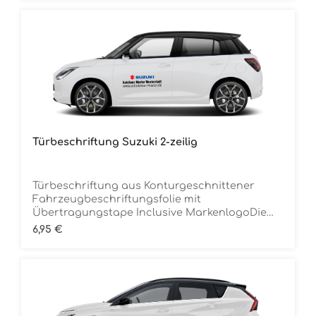
breitMindestbestellmenge 12 Stück (für 6
Fahrzeuge) je Folienfarbe
Türbeschriftung Suzuki 2-zeilig
Türbeschriftung aus Konturgeschnittener
Fahrzeugbeschriftungsfolie mit
Übertragungstape Inclusive MarkenlogoDie
Folie ist Rückstandsfrei entfernbar Ca. 70 cm
Regulärer Preis:
6,95 €
breitMindestbestellmenge 12 Stück (für 6
Fahrzeuge) je Folienfarbe