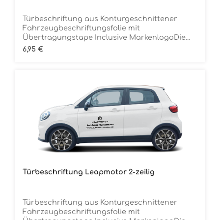
Türbeschriftung aus Konturgeschnittener
Fahrzeugbeschriftungsfolie mit
Übertragungstape Inclusive MarkenlogoDie
Folie ist Rückstandsfrei entfernbar Ca. 70 cm
Regulärer Preis:
6,95 €
breitMindestbestellmenge 12 Stück (für 6
Fahrzeuge) je Folienfarbe
Türbeschriftung Leapmotor 2-zeilig
Türbeschriftung aus Konturgeschnittener
Fahrzeugbeschriftungsfolie mit