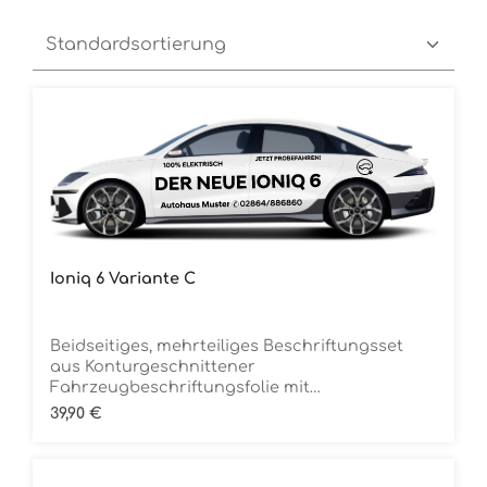
Ioniq 6 Variante C
Beidseitiges, mehrteiliges Beschriftungsset
aus Konturgeschnittener
Fahrzeugbeschriftungsfolie mit
ÜbertragungstapeDie Folie ist Rückstandsfrei
Regulärer Preis:
39,90 €
entfernbar