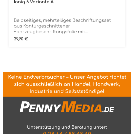
Ioniq 6 Variante A
Beidseitiges, mehrteiliges Beschriftungsset
aus Konturgeschnittener
Fahrzeugbeschriftungsfolie mit
ÜbertragungstapeDie Folie ist Rückstandsfrei
Regulärer Preis:
39,90 €
entfernbar
Keine Endverbraucher – Unser Angebot richtet
sich ausschließlich an Handel, Handwerk,
Industrie und Selbstständige!
Unterstützung und Beratung unter: