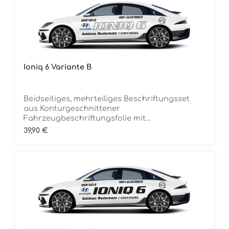
Ioniq 6 Variante B
Beidseitiges, mehrteiliges Beschriftungsset
aus Konturgeschnittener
Fahrzeugbeschriftungsfolie mit
ÜbertragungstapeDie Folie ist Rückstandsfrei
Regulärer Preis:
39,90 €
entfernbar