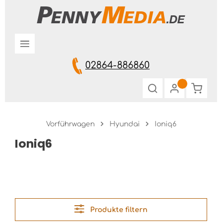
Zum Hauptinhalt springen
02864-886860
Warenk
Vorführwagen
Hyundai
Ioniq6
Ioniq6
Produkte filtern