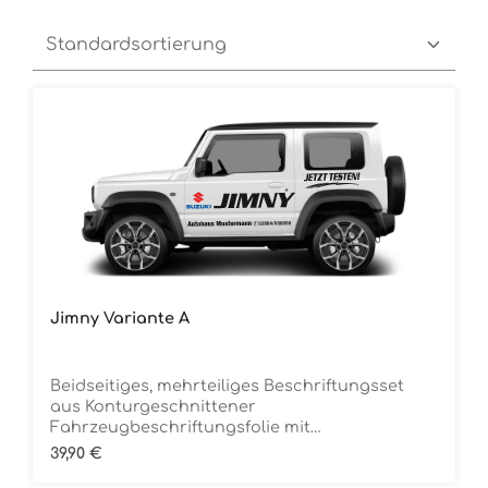
Jimny Variante A
Beidseitiges, mehrteiliges Beschriftungsset
aus Konturgeschnittener
Fahrzeugbeschriftungsfolie mit
ÜbertragungstapeDie Folie ist Rückstandsfrei
Regulärer Preis:
39,90 €
entfernbar