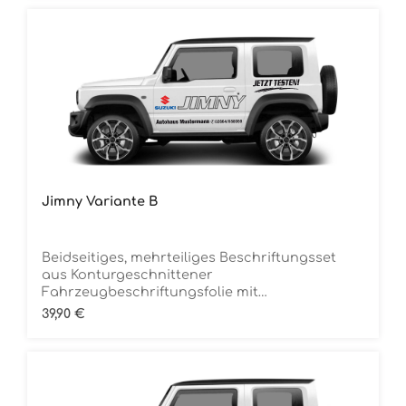
Jimny Variante B
Beidseitiges, mehrteiliges Beschriftungsset
aus Konturgeschnittener
Fahrzeugbeschriftungsfolie mit
ÜbertragungstapeDie Folie ist Rückstandsfrei
Regulärer Preis:
39,90 €
entfernbar