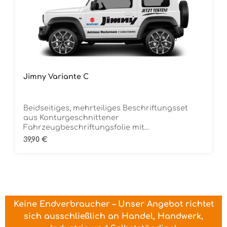
Jimny Variante C
Beidseitiges, mehrteiliges Beschriftungsset
aus Konturgeschnittener
Fahrzeugbeschriftungsfolie mit
ÜbertragungstapeDie Folie ist Rückstandsfrei
Regulärer Preis:
39,90 €
entfernbar
Keine Endverbraucher – Unser Angebot richtet
sich ausschließlich an Handel, Handwerk,