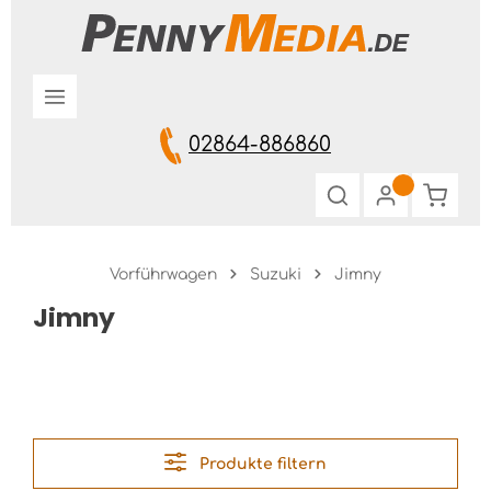
Zum Hauptinhalt springen
02864-886860
Warenk
Vorführwagen
Suzuki
Jimny
Jimny
Produkte filtern