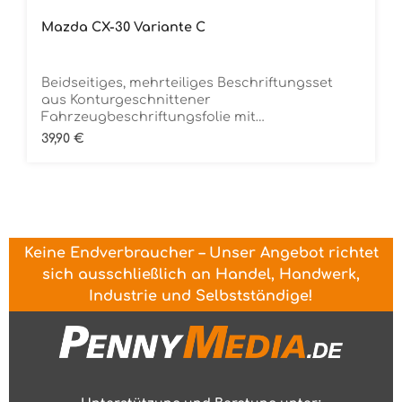
Mazda CX-30 Variante C
Beidseitiges, mehrteiliges Beschriftungsset
aus Konturgeschnittener
Fahrzeugbeschriftungsfolie mit
ÜbertragungstapeDie Folie ist Rückstandsfrei
Regulärer Preis:
39,90 €
entfernbar
Keine Endverbraucher – Unser Angebot richtet
sich ausschließlich an Handel, Handwerk,
Industrie und Selbstständige!