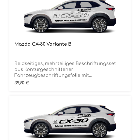
Mazda CX-30 Variante B
Beidseitiges, mehrteiliges Beschriftungsset
aus Konturgeschnittener
Fahrzeugbeschriftungsfolie mit
ÜbertragungstapeDie Folie ist Rückstandsfrei
Regulärer Preis:
39,90 €
entfernbar