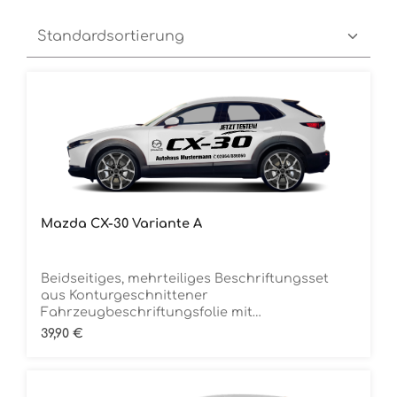
Mazda CX-30 Variante A
Beidseitiges, mehrteiliges Beschriftungsset
aus Konturgeschnittener
Fahrzeugbeschriftungsfolie mit
ÜbertragungstapeDie Folie ist Rückstandsfrei
Regulärer Preis:
39,90 €
entfernbar