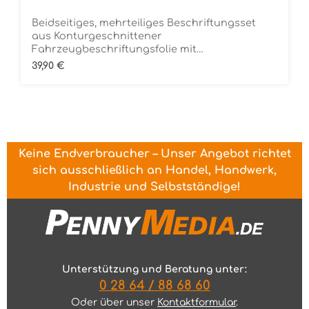
Beidseitiges, mehrteiliges Beschriftungsset
aus Konturgeschnittener
Fahrzeugbeschriftungsfolie mit
ÜbertragungstapeDie Folie ist Rückstandsfrei
Regulärer Preis:
39,90 €
entfernbar
Keine Endverbraucher – Unser Angebot richtet
sich ausschließlich an Handel, Handwerk,
Industrie und Selbstständige!
Unterstützung und Beratung unter:
0 28 64 / 88 68 60
Oder über unser
Kontaktformular
.