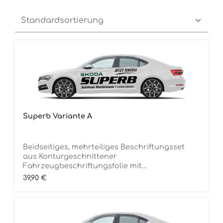
Superb Variante A
Beidseitiges, mehrteiliges Beschriftungsset
aus Konturgeschnittener
Fahrzeugbeschriftungsfolie mit
ÜbertragungstapeDie Folie ist Rückstandsfrei
Regulärer Preis:
39,90 €
entfernbar