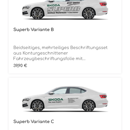
Superb Variante B
Beidseitiges, mehrteiliges Beschriftungsset
aus Konturgeschnittener
Fahrzeugbeschriftungsfolie mit
ÜbertragungstapeDie Folie ist Rückstandsfrei
Regulärer Preis:
39,90 €
entfernbar
Superb Variante C