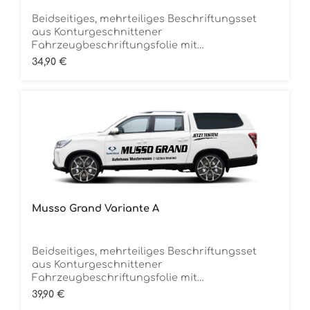
Beidseitiges, mehrteiliges Beschriftungsset
aus Konturgeschnittener
Fahrzeugbeschriftungsfolie mit
ÜbertragungstapeDie Folie ist Rückstandsfrei
Regulärer Preis:
34,90 €
entfernbar
Musso Grand Variante A
Beidseitiges, mehrteiliges Beschriftungsset
aus Konturgeschnittener
Fahrzeugbeschriftungsfolie mit
ÜbertragungstapeDie Folie ist Rückstandsfrei
Regulärer Preis:
39,90 €
entfernbar