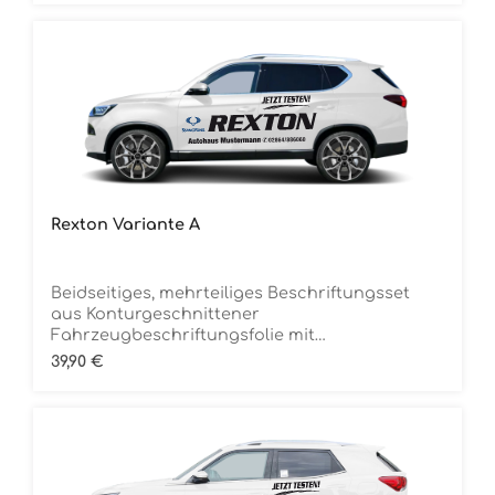
Rexton Variante A
Beidseitiges, mehrteiliges Beschriftungsset
aus Konturgeschnittener
Fahrzeugbeschriftungsfolie mit
ÜbertragungstapeDie Folie ist Rückstandsfrei
Regulärer Preis:
39,90 €
entfernbar