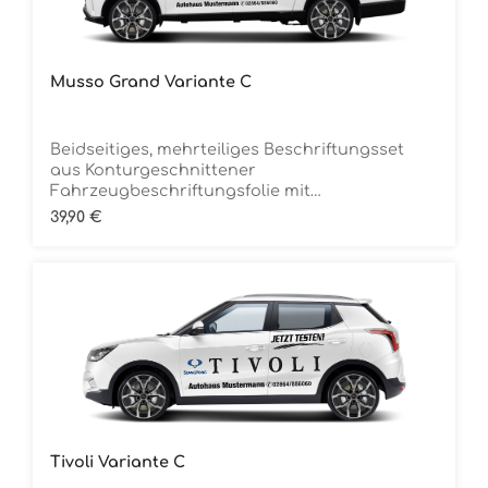
Musso Grand Variante C
Beidseitiges, mehrteiliges Beschriftungsset
aus Konturgeschnittener
Fahrzeugbeschriftungsfolie mit
ÜbertragungstapeDie Folie ist Rückstandsfrei
Regulärer Preis:
39,90 €
entfernbar
Tivoli Variante C