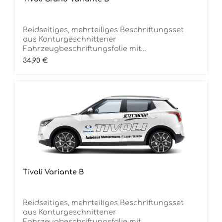
Beidseitiges, mehrteiliges Beschriftungsset
aus Konturgeschnittener
Fahrzeugbeschriftungsfolie mit
ÜbertragungstapeDie Folie ist Rückstandsfrei
Regulärer Preis:
34,90 €
entfernbar
Tivoli Variante B
Beidseitiges, mehrteiliges Beschriftungsset
aus Konturgeschnittener
Fahrzeugbeschriftungsfolie mit