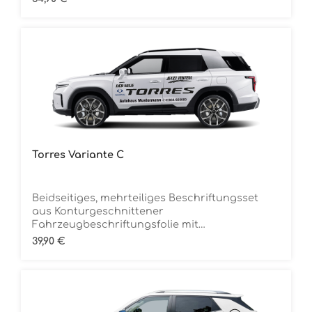
entfernbar
Torres Variante C
Beidseitiges, mehrteiliges Beschriftungsset
aus Konturgeschnittener
Fahrzeugbeschriftungsfolie mit
ÜbertragungstapeDie Folie ist Rückstandsfrei
Regulärer Preis:
39,90 €
entfernbar