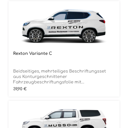
Rexton Variante C
Beidseitiges, mehrteiliges Beschriftungsset
aus Konturgeschnittener
Fahrzeugbeschriftungsfolie mit
ÜbertragungstapeDie Folie ist Rückstandsfrei
Regulärer Preis:
39,90 €
entfernbar