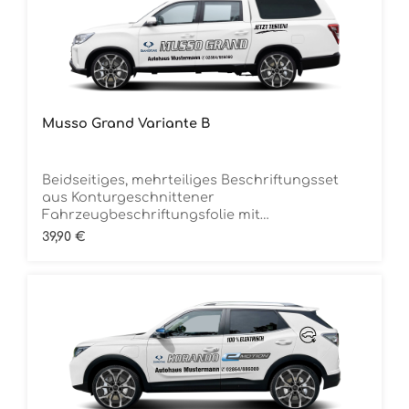
Musso Grand Variante B
Beidseitiges, mehrteiliges Beschriftungsset
aus Konturgeschnittener
Fahrzeugbeschriftungsfolie mit
ÜbertragungstapeDie Folie ist Rückstandsfrei
Regulärer Preis:
39,90 €
entfernbar