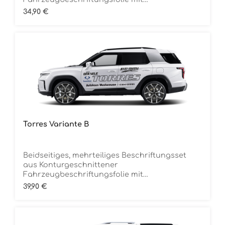
ÜbertragungstapeDie Folie ist Rückstandsfrei
Regulärer Preis:
34,90 €
entfernbar
Torres Variante B
Beidseitiges, mehrteiliges Beschriftungsset
aus Konturgeschnittener
Fahrzeugbeschriftungsfolie mit
ÜbertragungstapeDie Folie ist Rückstandsfrei
Regulärer Preis:
39,90 €
entfernbar