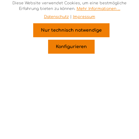
Diese Website verwendet Cookies, um eine bestmögliche
0 28 64 / 88 68 60
Erfahrung bieten zu können.
Mehr Informationen ...
Oder über unser
Kontaktformular
.
Datenschutz
|
Impressum
Newsletter
Nur technisch notwendige
Abonnieren Sie den kostenlosen Newsletter und
Konfigurieren
verpassen Sie keine Neuigkeiten oder Aktionen.
Zur Newsletter-An-/Abmeldung
Lesen Sie auch unsere
Datenschutzerklärung
.
Info & Service
Unternehmen