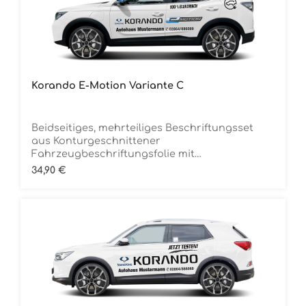
Korando E-Motion Variante C
Beidseitiges, mehrteiliges Beschriftungsset
aus Konturgeschnittener
Fahrzeugbeschriftungsfolie mit
ÜbertragungstapeDie Folie ist Rückstandsfrei
Regulärer Preis:
34,90 €
entfernbar