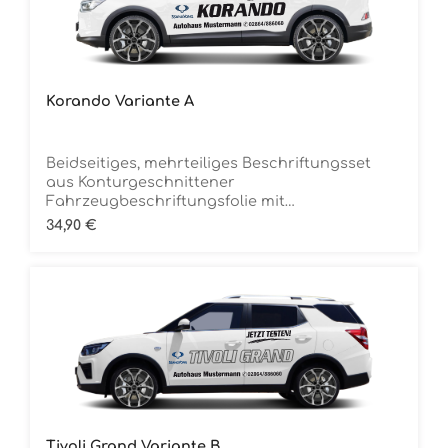
Korando Variante A
Beidseitiges, mehrteiliges Beschriftungsset
aus Konturgeschnittener
Fahrzeugbeschriftungsfolie mit
ÜbertragungstapeDie Folie ist Rückstandsfrei
Regulärer Preis:
34,90 €
entfernbar
Tivoli Grand Variante B