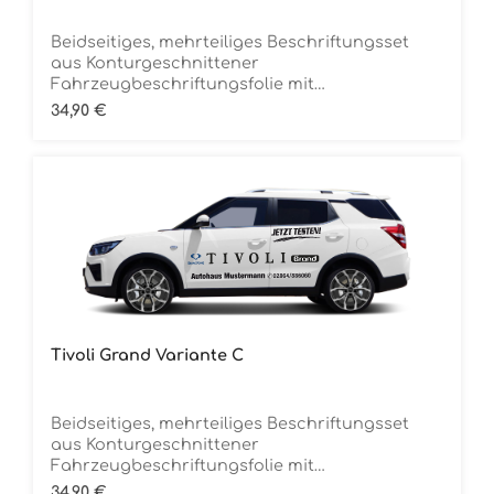
Beidseitiges, mehrteiliges Beschriftungsset
aus Konturgeschnittener
Fahrzeugbeschriftungsfolie mit
ÜbertragungstapeDie Folie ist Rückstandsfrei
Regulärer Preis:
34,90 €
entfernbar
Tivoli Grand Variante C
Beidseitiges, mehrteiliges Beschriftungsset
aus Konturgeschnittener
Fahrzeugbeschriftungsfolie mit
ÜbertragungstapeDie Folie ist Rückstandsfrei
Regulärer Preis:
34,90 €