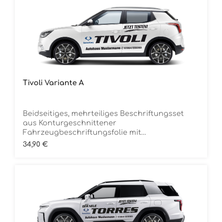
Tivoli Variante A
Beidseitiges, mehrteiliges Beschriftungsset
aus Konturgeschnittener
Fahrzeugbeschriftungsfolie mit
ÜbertragungstapeDie Folie ist Rückstandsfrei
Regulärer Preis:
34,90 €
entfernbar