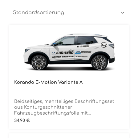
Korando E-Motion Variante A
Beidseitiges, mehrteiliges Beschriftungsset
aus Konturgeschnittener
Fahrzeugbeschriftungsfolie mit
ÜbertragungstapeDie Folie ist Rückstandsfrei
Regulärer Preis:
34,90 €
entfernbar