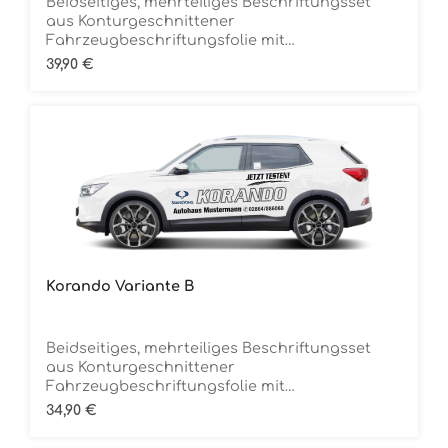
Beidseitiges, mehrteiliges Beschriftungsset
aus Konturgeschnittener
Fahrzeugbeschriftungsfolie mit
ÜbertragungstapeDie Folie ist Rückstandsfrei
Regulärer Preis:
39,90 €
entfernbar
Korando Variante B
Beidseitiges, mehrteiliges Beschriftungsset
aus Konturgeschnittener
Fahrzeugbeschriftungsfolie mit
ÜbertragungstapeDie Folie ist Rückstandsfrei
Regulärer Preis:
34,90 €
entfernbar