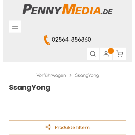
Zum Hauptinhalt springen
02864-886860
Warenk
Vorführwagen
SsangYong
SsangYong
Produkte filtern