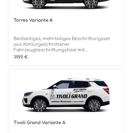
Torres Variante A
Beidseitiges, mehrteiliges Beschriftungsset
aus Konturgeschnittener
Fahrzeugbeschriftungsfolie mit
ÜbertragungstapeDie Folie ist Rückstandsfrei
Regulärer Preis:
39,90 €
entfernbar
Tivoli Grand Variante A