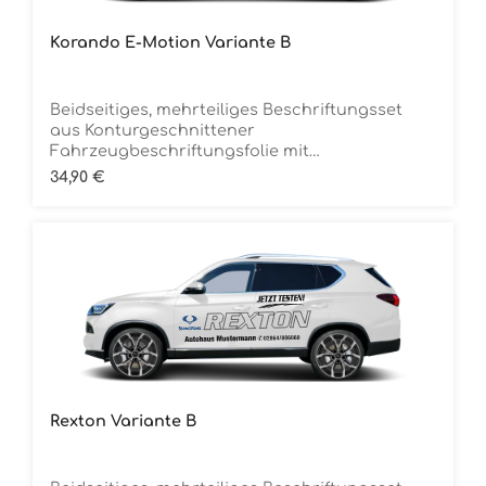
Korando E-Motion Variante B
Beidseitiges, mehrteiliges Beschriftungsset
aus Konturgeschnittener
Fahrzeugbeschriftungsfolie mit
ÜbertragungstapeDie Folie ist Rückstandsfrei
Regulärer Preis:
34,90 €
entfernbar
Rexton Variante B