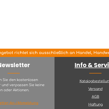
gebot richtet sich ausschließlich an Handel, Handwer
Newsletter
Info & Serv
n Sie den kostenlosen
Katalogbestellu
r und verpassen Sie keine
Versand
n oder Aktionen.
AGB
etter-An-/Abmeldung
Haftung