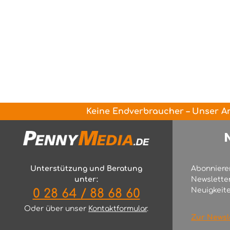
Keine Endverbraucher – Unser An
Unterstützung und Beratung
Abonniere
unter:
Newslette
Neuigkeite
0 28 64 / 88 68 60
Oder über unser
Kontaktformular
.
Zur Newsl