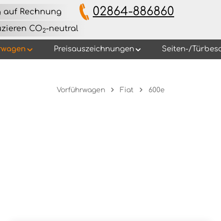
02864-886860
g auf Rechnung
uzieren CO
-neutral
2
rwagen
Preisauszeichnungen
Seiten-/Türbes
Vorführwagen
Fiat
600e