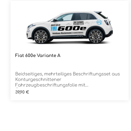
Fiat 600e Variante A
Details
Beidseitiges, mehrteiliges Beschriftungsset aus
Konturgeschnittener
Fahrzeugbeschriftungsfolie mit
ÜbertragungstapeDie Folie ist Rückstandsfrei
Regulärer Preis:
39,90 €
entfernbar