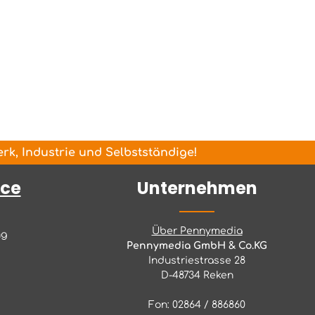
k, Industrie und Selbstständige!
ice
Unternehmen
Über Pennymedia
ng
Pennymedia GmbH & Co.KG
Industriestrasse 28
D-48734 Reken
Fon: 02864 / 886860