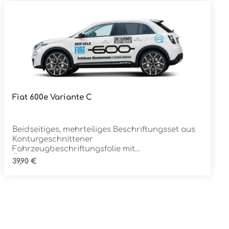
Fiat 600e Variante C
Details
Beidseitiges, mehrteiliges Beschriftungsset aus
Konturgeschnittener
Fahrzeugbeschriftungsfolie mit
ÜbertragungstapeDie Folie ist Rückstandsfrei
Regulärer Preis:
39,90 €
entfernbar