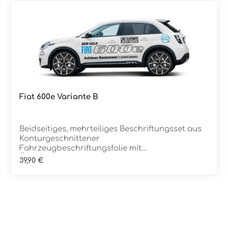
Fiat 600e Variante B
Details
Beidseitiges, mehrteiliges Beschriftungsset aus
Konturgeschnittener
Fahrzeugbeschriftungsfolie mit
ÜbertragungstapeDie Folie ist Rückstandsfrei
Regulärer Preis:
39,90 €
entfernbar