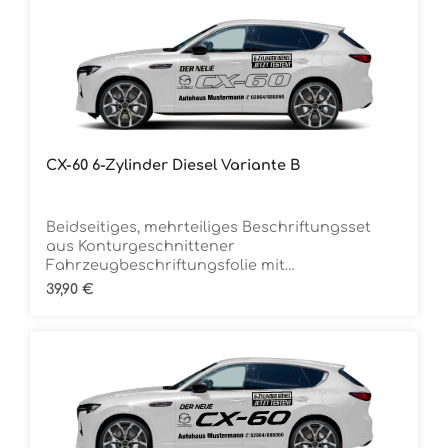
CX-60 6-Zylinder Diesel Variante B
Beidseitiges, mehrteiliges Beschriftungsset
aus Konturgeschnittener
Fahrzeugbeschriftungsfolie mit
ÜbertragungstapeDie Folie ist Rückstandsfrei
Regulärer Preis:
39,90 €
entfernbar