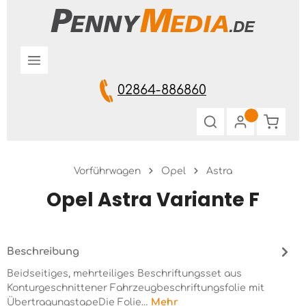
Zum Hauptinhalt springen
02864-886860
Warenk
Vorführwagen
Opel
Astra
Opel Astra Variante F
Beschreibung
Beidseitiges, mehrteiliges Beschriftungsset aus
Konturgeschnittener Fahrzeugbeschriftungsfolie mit
ÜbertragungstapeDie Folie…
Mehr