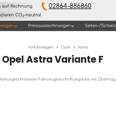
02864-886860
g auf Rechnung
uzieren CO
-neutral
2
rwagen
Preisauszeichnungen
Seiten-/Türbes
Vorführwagen
Opel
Astra
Opel Astra Variante F
s Konturgeschnittener Fahrzeugbeschriftungsfolie mit Übertra