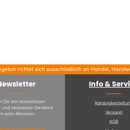
gebot richtet sich ausschließlich an Handel, Handwer
Newsletter
Info & Serv
n Sie den kostenlosen
Katalogbestellu
r und verpassen Sie keine
Versand
n oder Aktionen.
AGB
etter-An-/Abmeldung