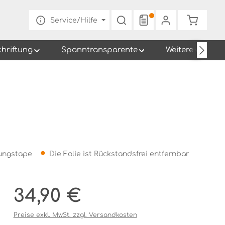
Warenko
Service/Hilfe
chriftung
Spanntransparente
Weitere
gungstape
Die Folie ist Rückstandsfrei entfernbar
Regulärer Preis:
34,90 €
Preise exkl. MwSt. zzgl. Versandkosten