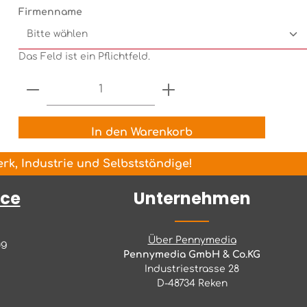
Firmenname
Das Feld ist ein Pflichtfeld.
Produkt Anzahl: Gib den gewünsch
In den Warenkorb
k, Industrie und Selbstständige!
ice
Unternehmen
Über Pennymedia
ng
Pennymedia GmbH & Co.KG
Industriestrasse 28
D-48734 Reken