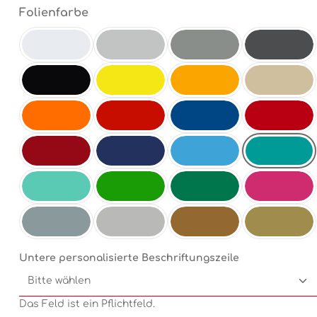
auswählen
Folienfarbe
Weiß
Hellgrau
Mittelgrau
Antrazit
Schwarz
Schwefelgelb
Goldgelb
Beige
Orange
Hellrot
Enzianblau
Rot
Türkis
Dunkelrot
Dunkelblau
Electricblue
Mint
Electricgreen
Grün
Pink
Silbermetallic
Chrom
Kupfermetallic
Goldmetallic
Untere personalisierte Beschriftungszeile
Das Feld ist ein Pflichtfeld.