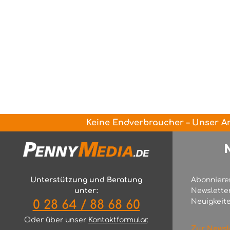
Keine Endverbraucher – Unser An
Unterstützung und Beratung
Abonniere
unter:
Newslette
Neuigkeite
0 28 64 / 88 68 60
Oder über unser
Kontaktformular
.
Zur Newsl