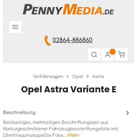
Zum Hauptinhalt springen
02864-886860
Warenk
Vorführwagen
Opel
Astra
Opel Astra Variante E
Beschreibung
Beidseitiges, mehrteiliges Beschriftungsset aus
Konturgeschnittener Fahrzeugbeschriftungsfolie mit
ÜbertragungstapeDie Folie…
Mehr