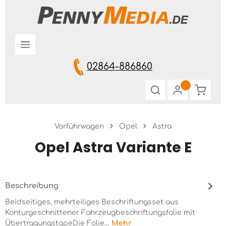
Zum Hauptinhalt springen
02864-886860
Warenk
Vorführwagen
Opel
Astra
Opel Astra Variante E
Beschreibung
Beidseitiges, mehrteiliges Beschriftungsset aus
Konturgeschnittener Fahrzeugbeschriftungsfolie mit
ÜbertragungstapeDie Folie…
Mehr