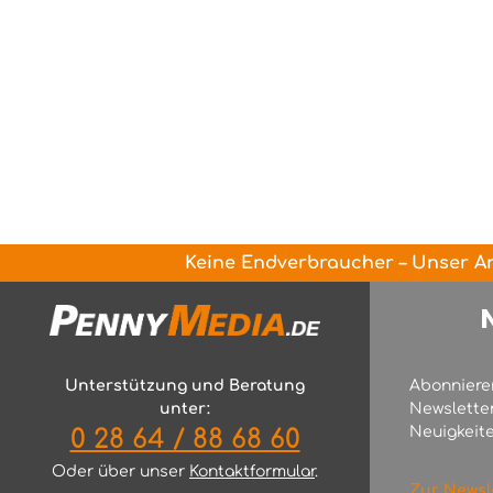
Keine Endverbraucher – Unser An
Unterstützung und Beratung
Abonniere
unter:
Newslette
Neuigkeite
0 28 64 / 88 68 60
Oder über unser
Kontaktformular
.
Zur Newsl