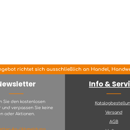
gebot richtet sich ausschließlich an Handel, Handwer
Newsletter
Info & Serv
n Sie den kostenlosen
Katalogbestellu
r und verpassen Sie keine
Versand
n oder Aktionen.
AGB
etter-An-/Abmeldung