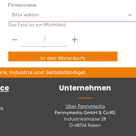
Firmenname
Das Feld ist ein Pflichtfeld.
Produkt Anzahl: Gib den gewünsch
In den Warenkorb
k, Industrie und Selbstständige!
ice
Unternehmen
Über Pennymedia
ng
Pennymedia GmbH & Co.KG
Industriestrasse 28
D-48734 Reken