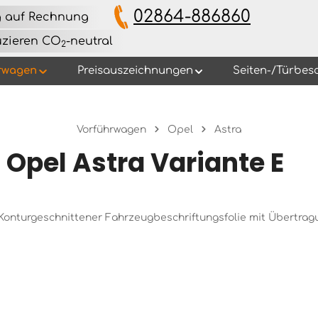
02864-886860
g auf Rechnung
uzieren CO
-neutral
2
rwagen
Preisauszeichnungen
Seiten-/Türbes
Vorführwagen
Opel
Astra
Opel Astra Variante E
s Konturgeschnittener Fahrzeugbeschriftungsfolie mit Übertra