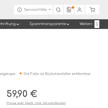
Warenko
Service/Hilfe
chriftung
Spanntransparente
Weitere
gungstape
Die Folie ist Rückstandsfrei entfernbar
Regulärer Preis:
59,90 €
Preise exkl. MwSt. zzgl. Versandkosten