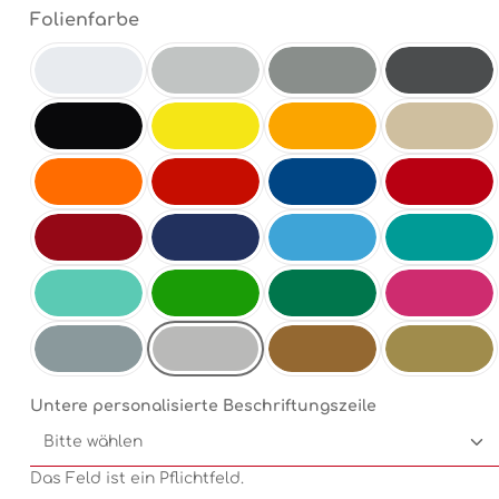
auswählen
Folienfarbe
Weiß
Hellgrau
Mittelgrau
Antrazit
Schwarz
Schwefelgelb
Goldgelb
Beige
Orange
Hellrot
Enzianblau
Rot
Dunkelrot
Dunkelblau
Electricblue
Türkis
Mint
Electricgreen
Grün
Pink
Chrom
Silbermetallic
Kupfermetallic
Goldmetallic
Untere personalisierte Beschriftungszeile
Das Feld ist ein Pflichtfeld.