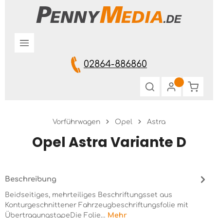
Zum Hauptinhalt springen
02864-886860
Warenk
Vorführwagen
Opel
Astra
Opel Astra Variante D
Beschreibung
Beidseitiges, mehrteiliges Beschriftungsset aus
Konturgeschnittener Fahrzeugbeschriftungsfolie mit
ÜbertragungstapeDie Folie…
Mehr