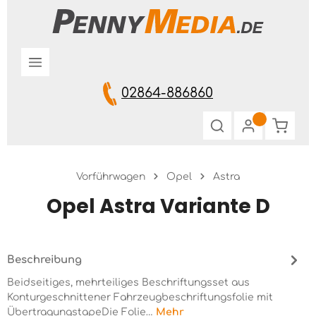
Zum Hauptinhalt springen
02864-886860
Warenk
Vorführwagen
Opel
Astra
Opel Astra Variante D
Beschreibung
Beidseitiges, mehrteiliges Beschriftungsset aus
Konturgeschnittener Fahrzeugbeschriftungsfolie mit
ÜbertragungstapeDie Folie…
Mehr