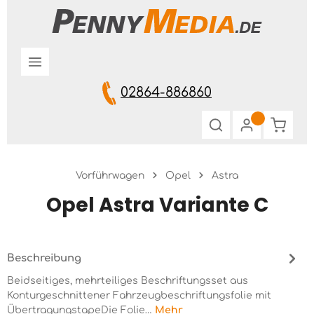
Zum Hauptinhalt springen
02864-886860
Warenk
Vorführwagen
Opel
Astra
Opel Astra Variante C
Beschreibung
Beidseitiges, mehrteiliges Beschriftungsset aus
Konturgeschnittener Fahrzeugbeschriftungsfolie mit
ÜbertragungstapeDie Folie…
Mehr