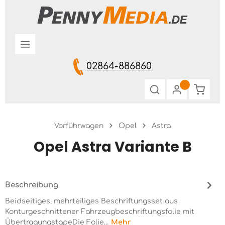
Zum Hauptinhalt springen
02864-886860
Warenk
Vorführwagen
Opel
Astra
Opel Astra Variante B
Beschreibung
Beidseitiges, mehrteiliges Beschriftungsset aus
Konturgeschnittener Fahrzeugbeschriftungsfolie mit
ÜbertragungstapeDie Folie…
Mehr