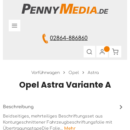
Zum Hauptinhalt springen
02864-886860
Warenk
Vorführwagen
Opel
Astra
Opel Astra Variante A
Beschreibung
Beidseitiges, mehrteiliges Beschriftungsset aus
Konturgeschnittener Fahrzeugbeschriftungsfolie mit
ÜbertragungstapeDie Folie…
Mehr