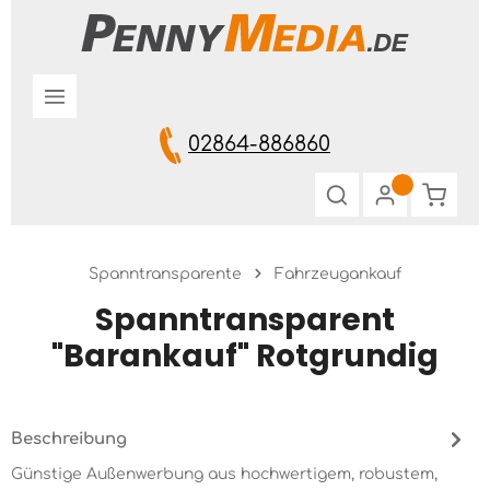
Zum Hauptinhalt springen
02864-886860
Warenk
Spanntransparente
Fahrzeugankauf
Spanntransparent
"Barankauf" Rotgrundig
Beschreibung
Günstige Außenwerbung aus hochwertigem, robustem,