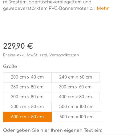
reißfestem, oberflächeversiegeltem und
gewebeverstärktem PVC-Bannermateria…
Mehr
Bildergalerie überspringen
Regulärer Preis:
229,90 €
Preise exkl. MwSt. zzgl. Versandkosten
auswählen
Größe
200 cm x 40 cm
240 cm x 60 cm
280 cm x 80 cm
300 cm x 60 cm
300 cm x 80 cm
400 cm x 80 cm
500 cm x 80 cm
500 cm x 100 cm
600 cm x 80 cm
600 cm x 100 cm
Oder geben Sie hier Ihren eigenen Text ein: